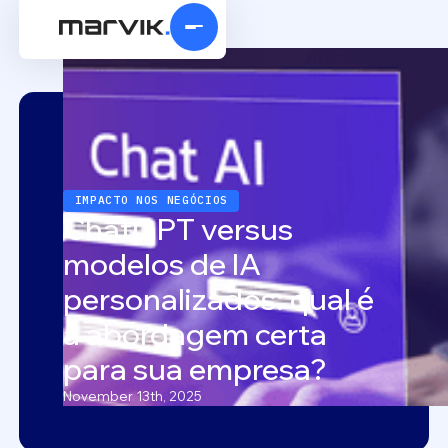
IMPACTO NOS NEGÓCIOS
ChatGPT versus
modelos de IA
personalizados: qual é
a abordagem certa
para sua empresa?
November 13th, 2025