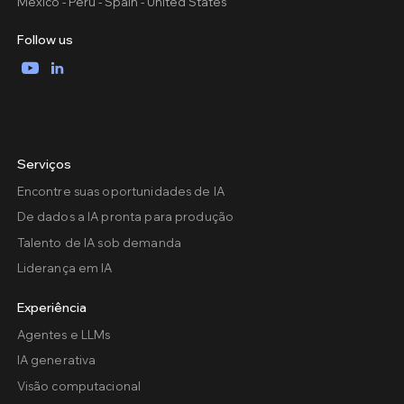
Mexico - Peru - Spain - United States
Follow us
YouTube
LinkedIn
Serviços
Encontre suas oportunidades de IA
De dados a IA pronta para produção
Talento de IA sob demanda
Liderança em IA
Experiência
Agentes e LLMs
IA generativa
Visão computacional