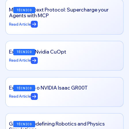
Model Context Protocol: Supercharge your
TÉCNICO
Agents with MCP
Read Article
Exploring – Nvidia CuOpt
TÉCNICO
Read Article
Explorando o NVIDIA Isaac GR00T
TÉCNICO
Read Article
Genesis: Redefining Robotics and Physics
TÉCNICO