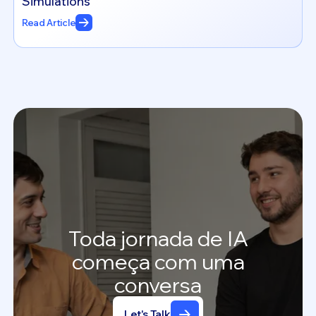
Simulations
Read Article
Toda
jornada
de
IA
começa
com
uma
conversa
Let's Talk