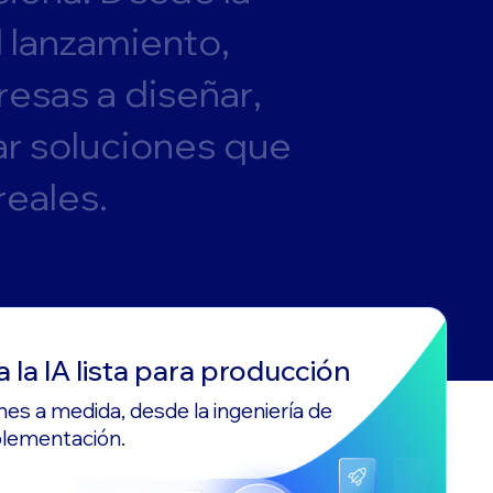
l
l
a
n
z
a
m
i
e
n
t
o
,
r
e
s
a
s
a
d
i
s
e
ñ
a
r
,
a
r
s
o
l
u
c
i
o
n
e
s
q
u
e
r
e
a
l
e
s
.
a la IA lista para producción
nes a medida, desde la ingeniería de
plementación.