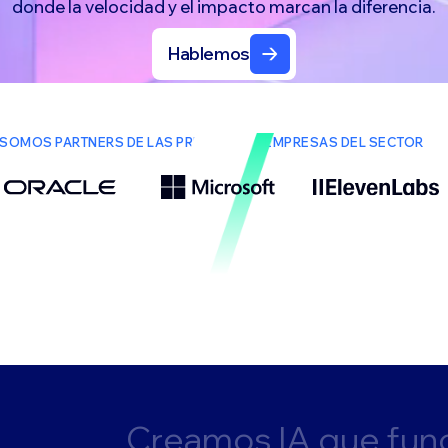
donde la velocidad y el impacto marcan la diferencia.
Hablemos
SOMOS PARTNERS DE LAS PRINCIPALES EMPRESAS DEL SECTOR
C
r
e
a
m
o
s
I
A
q
u
e
f
u
n