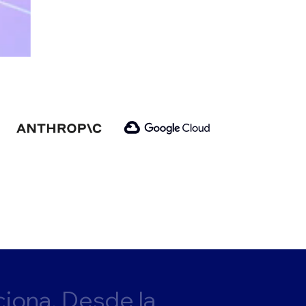
c
i
o
n
a
.
D
e
s
d
e
l
a