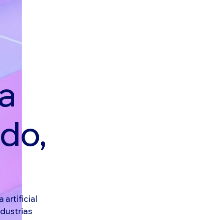
a
do,
artificial
dustrias