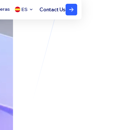
reras
Contact Us
ES