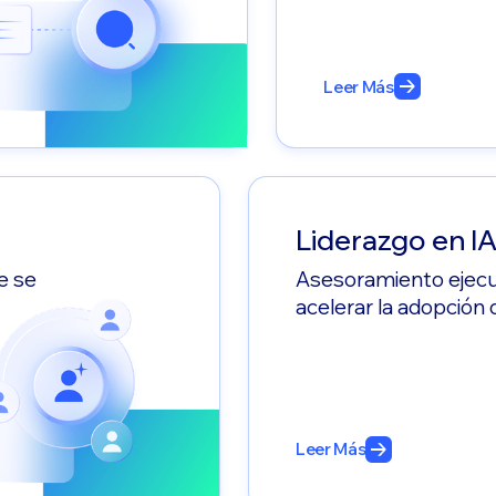
Leer Más
Liderazgo en I
e se
Asesoramiento ejecuti
acelerar la adopción 
Leer Más