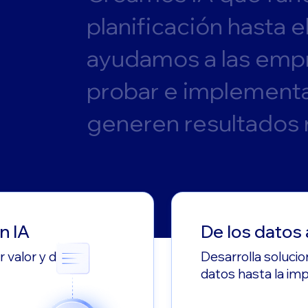
p
l
a
n
i
f
i
c
a
c
i
ó
n
h
a
s
t
a
e
a
y
u
d
a
m
o
s
a
l
a
s
e
m
p
p
r
o
b
a
r
e
i
m
p
l
e
m
e
n
t
g
e
n
e
r
e
n
r
e
s
u
l
t
a
d
o
s
n IA
De los datos 
 valor y define
Desarrolla solucio
datos hasta la im