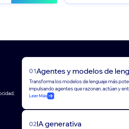
Agentes y modelos de len
01
Transforma los modelos de lenguaje más poten
impulsando agentes que razonan, actúan y ent
ocidad,
Leer Más
IA generativa
02