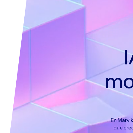
mo
En Marvik
que cre