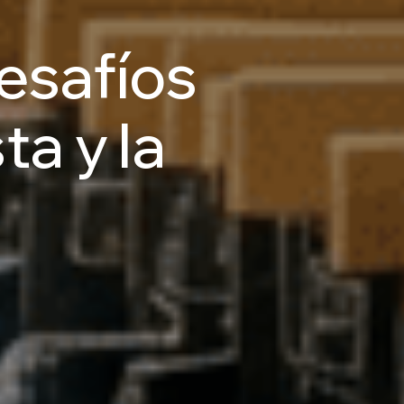
esafíos
sta
y
la