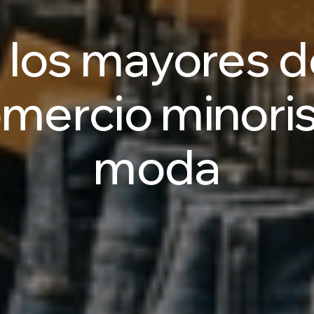
a
los
mayores
d
mercio
minori
moda
Talk to an AI Expert