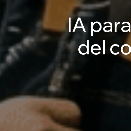
IA
par
del
co