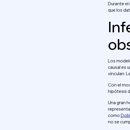
Durante el
que los da
Inf
ob
Los modelo
causal es u
vinculan. L
Con el mode
hipótesis d
Una gran he
representa
como
Dob
no se cump