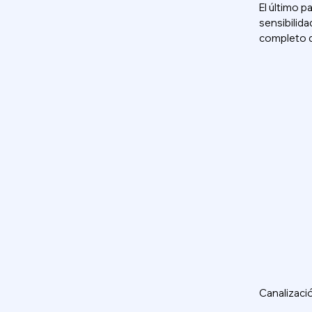
El último p
sensibilid
completo d
Canalizació