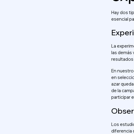
Hay dos tip
esencial pa
Exper
La experime
las demás 
resultados
En nuestro
en seleccio
azar queda 
de la campa
participar 
Obser
Los estudio
diferencia 