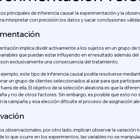
os principales de inferencia causal: la experimentación y la obse
ra interpretar con precisión los datos y sacar conclusiones válida
imentación
ntación implica dividir activamente a los sujetos en un grupo de t
variables que puedan estar influyendo en el resultado además del 
 son exclusivamente una consecuencia del tratamiento.
 ejemplo, este tipo de inferencia causal podría resolverse median
nar un grupo de clientes seleccionados al azar para que particip
fuera de ella. El objetivo de la selección aleatoria es que la dife
ña y no de otros factores. Sin embargo, es posible que esto no se
en la campaña y esa elección dificulte el proceso de asignación ale
vación
s observacionales, por otro lado, implican observar la variación na
de lo que ocurre en los experimentos, las variables no se manipul