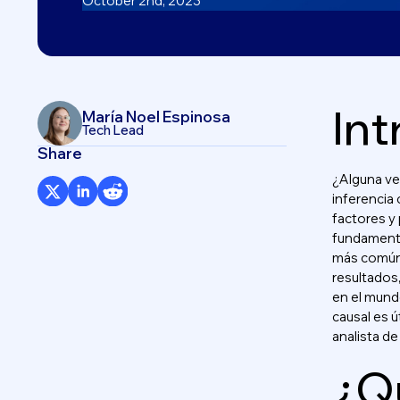
October 2nd, 2023
Int
María Noel Espinosa
Tech Lead
Share
¿Alguna ve
inferencia 
factores y 
fundamenta
más común,
resultados,
en el mundo
causal es 
analista d
¿Qu