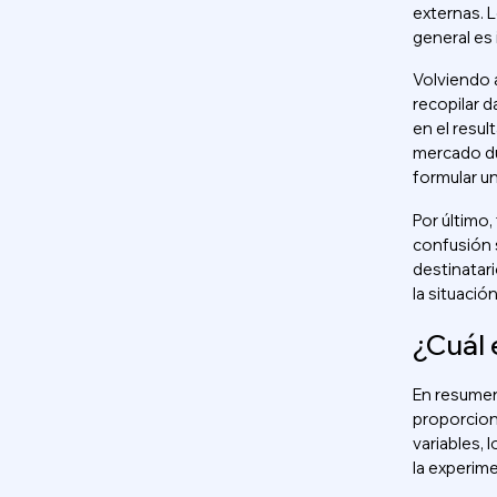
externas. 
general es 
Volviendo a
recopilar d
en el resul
mercado dur
formular un
Por último
confusión s
destinatari
la situació
¿Cuál 
En resumen
proporcion
variables, 
la experime