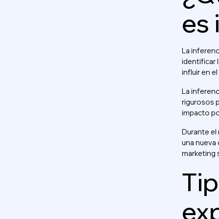
es
La inferenc
identifica
influir en e
La inferen
rigurosos p
impacto pos
Durante el
una nueva 
marketing s
Tip
ex