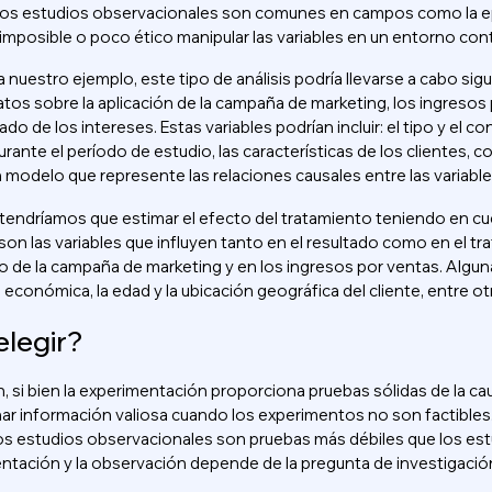
Los estudios observacionales son comunes en campos como la ep
imposible o poco ético manipular las variables en un entorno con
 nuestro ejemplo, este tipo de análisis podría llevarse a cabo si
atos sobre la aplicación de la campaña de marketing, los ingresos 
tado de los intereses. Estas variables podrían incluir: el tipo y el
ante el período de estudio, las características de los clientes, 
 modelo que represente las relaciones causales entre las variabl
, tendríamos que estimar el efecto del tratamiento teniendo en cu
on las variables que influyen tanto en el resultado como en el tra
o de la campaña de marketing y en los ingresos por ventas. Algun
n económica, la edad y la ubicación geográfica del cliente, entre ot
elegir?
, si bien la experimentación proporciona pruebas sólidas de la c
ar información valiosa cuando los experimentos no son factibles. 
los estudios observacionales son pruebas más débiles que los estu
ntación y la observación depende de la pregunta de investigación,