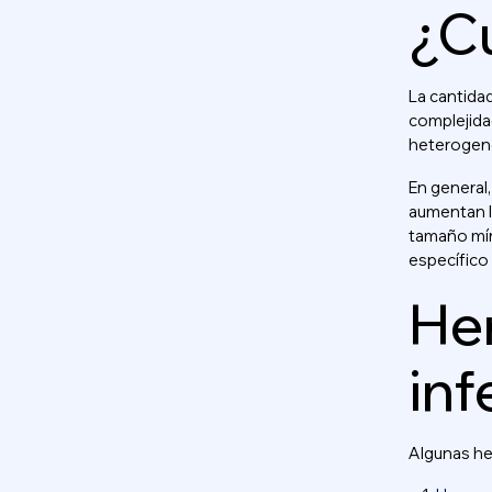
¿C
La cantidad
complejidad
heterogenei
En general
aumentan la
tamaño mín
específico 
Her
inf
Algunas he