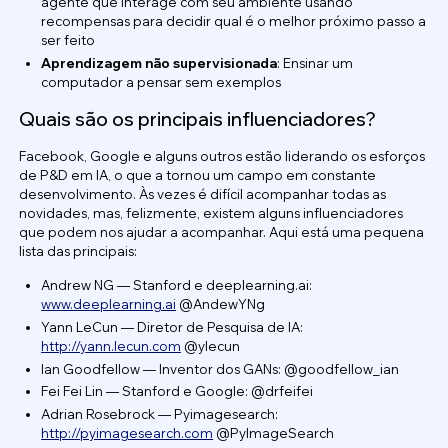
agente que interage com seu ambiente usando
recompensas para decidir qual é o melhor próximo passo a
ser feito
Aprendizagem não supervisionada
: Ensinar um
computador a pensar sem exemplos
Quais são os principais influenciadores?
Facebook, Google e alguns outros estão liderando os esforços
de P&D em IA, o que a tornou um campo em constante
desenvolvimento. Às vezes é difícil acompanhar todas as
novidades, mas, felizmente, existem alguns influenciadores
que podem nos ajudar a acompanhar. Aqui está uma pequena
lista das principais:
Andrew NG — Stanford e deeplearning.ai:
www.deeplearning.ai
@AndewYNg
Yann LeCun — Diretor de Pesquisa de IA:
http://yann.lecun.com
@ylecun
Ian Goodfellow — Inventor dos GANs: @goodfellow_ian
Fei Fei Lin — Stanford e Google: @drfeifei
Adrian Rosebrock — Pyimagesearch:
http://pyimagesearch.com
@PyImageSearch