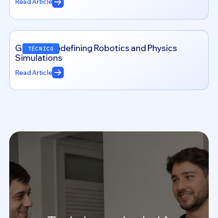
Read Article
Genesis: Redefining Robotics and Physics
TÉCNICO
Simulations
Read Article