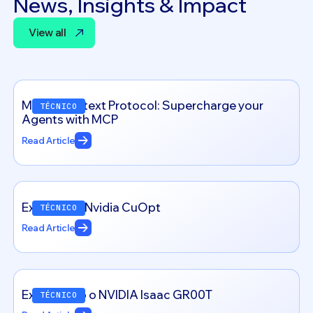
News, Insights & Impact
View all
View all
Model Context Protocol: Supercharge your
TÉCNICO
Agents with MCP
Read Article
Exploring – Nvidia CuOpt
TÉCNICO
Read Article
Explorando o NVIDIA Isaac GR00T
TÉCNICO