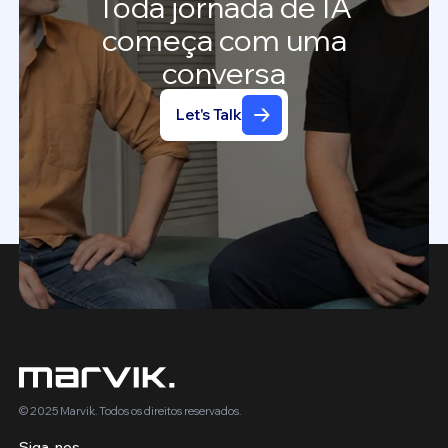
Toda
jornada
de
IA
começa
com
uma
conversa
Let's Talk
© 2025 Marvik. Todos os direitos reservados.
Siga-nos