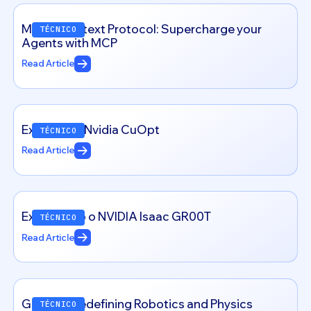
Model Context Protocol: Supercharge your
TÉCNICO
Agents with MCP
Read Article
Exploring – Nvidia CuOpt
TÉCNICO
Read Article
Explorando o NVIDIA Isaac GR00T
TÉCNICO
Read Article
Genesis: Redefining Robotics and Physics
TÉCNICO