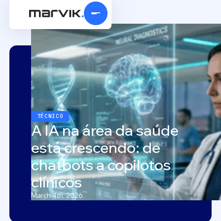
TÉCNICO
A IA na área da saúde
está crescendo: de
chatbots a copilotos
clínicos
March 4th, 2026