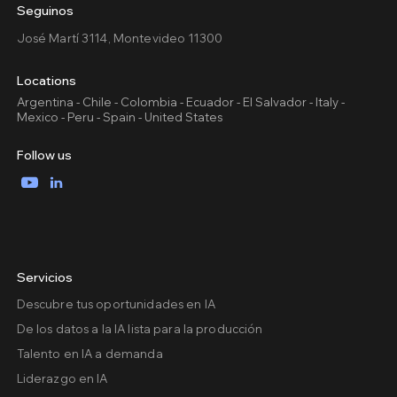
Seguinos
José Martí 3114, Montevideo 11300
Locations
Argentina - Chile - Colombia - Ecuador - El Salvador - Italy -
Mexico - Peru - Spain - United States
Follow us
YouTube
LinkedIn
Servicios
Descubre tus oportunidades en IA
De los datos a la IA lista para la producción
Talento en IA a demanda
Liderazgo en IA