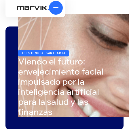
ASISTENCIA SANITARIA
Viendo el futuro:
envejecimiento facial
impulsado por la
inteligencia artificial
para la salud y las
finanzas