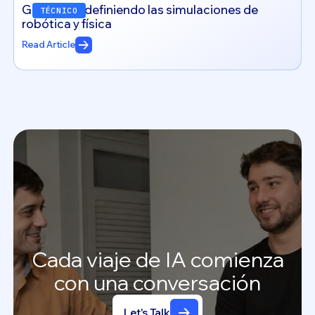
Génesis: redefiniendo las simulaciones de
TÉCNICO
robótica y física
Read Article
Cada
viaje
de
IA
comienza
con
una
conversación
Let's Talk