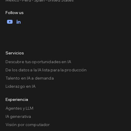
Mexico - Peru - Spain - United States
Follow us
YouTube
LinkedIn
Servicios
Descubre tus oportunidades en IA
De los datos a la IA lista para la producción
Talento en IA a demanda
Liderazgo en IA
Experiencia
Agentes y LLM
IA generativa
Visión por computador