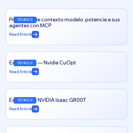
Protocolo de contexto modelo: potencie a sus
TÉCNICO
agentes con MCP
Read Article
Explorando — Nvidia CuOpt
TÉCNICO
Read Article
Explorando NVIDIA Isaac GR00T
TÉCNICO
Read Article