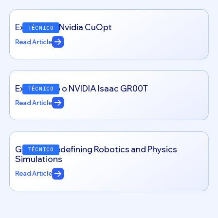
Exploring – Nvidia CuOpt
TÉCNICO
Read Article
Explorando o NVIDIA Isaac GR00T
TÉCNICO
Read Article
Genesis: Redefining Robotics and Physics
TÉCNICO
Simulations
Read Article