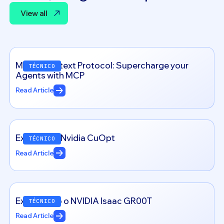
View all
View all
Model Context Protocol: Supercharge your
TÉCNICO
Agents with MCP
Read Article
Exploring – Nvidia CuOpt
TÉCNICO
Read Article
Explorando o NVIDIA Isaac GR00T
TÉCNICO
Read Article