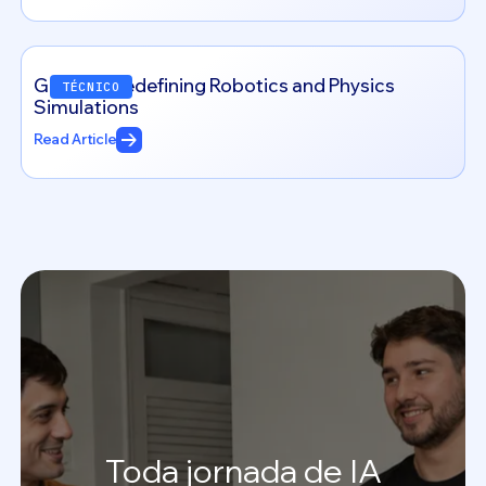
Genesis: Redefining Robotics and Physics
TÉCNICO
Simulations
Read Article
Toda
jornada
de
IA