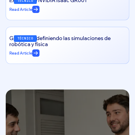
Explorando NVIDIA Isaac GR00T
TÉCNICO
Read Article
Génesis: redefiniendo las simulaciones de
TÉCNICO
robótica y física
Read Article