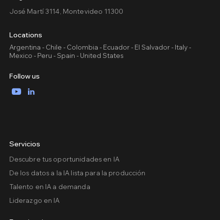
José Martí 3114, Montevideo 11300
Locations
Argentina - Chile - Colombia - Ecuador - El Salvador - Italy -
Mexico - Peru - Spain - United States
Follow us
YouTube
LinkedIn
Servicios
Descubre tus oportunidades en IA
De los datos a la IA lista para la producción
Talento en IA a demanda
Liderazgo en IA