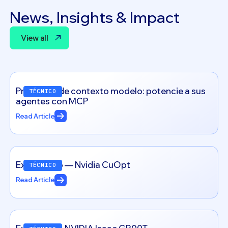
News, Insights & Impact
View all
View all
Protocolo de contexto modelo: potencie a sus
TÉCNICO
agentes con MCP
Read Article
Explorando — Nvidia CuOpt
TÉCNICO
Read Article