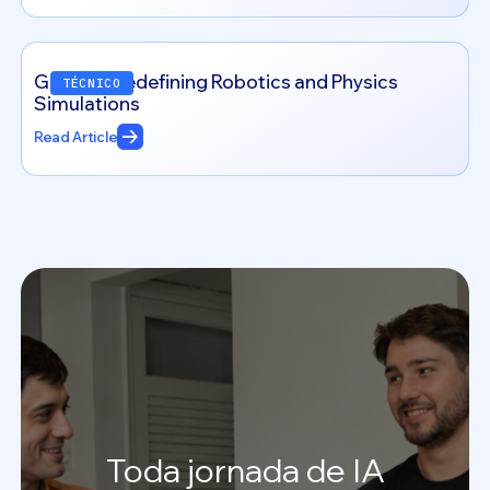
Genesis: Redefining Robotics and Physics
TÉCNICO
Simulations
Read Article
Toda
jornada
de
IA