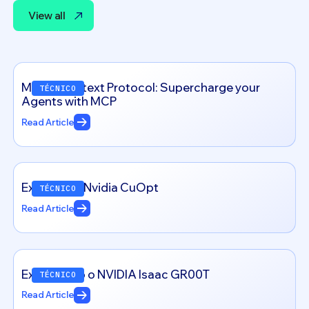
View all
View all
Model Context Protocol: Supercharge your
TÉCNICO
Agents with MCP
Read Article
Exploring – Nvidia CuOpt
TÉCNICO
Read Article
Explorando o NVIDIA Isaac GR00T
TÉCNICO
Read Article