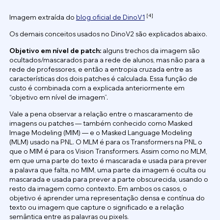
[4]
Imagem extraída do
blog oficial de DinoV1
Os demais conceitos usados no DinoV2 são explicados abaixo.
Objetivo em nível de patch:
alguns trechos da imagem são
ocultados/mascarados para a rede de alunos, mas não para a
rede de professores, e então a entropia cruzada entre as
características dos dois patches é calculada. Essa função de
custo é combinada com a explicada anteriormente em
“objetivo em nível de imagem”.
Vale a pena observar a relação entre o mascaramento de
imagens ou patches — também conhecido como Masked
Image Modeling (MIM) — e o Masked Language Modeling
(MLM) usado na PNL. O MLM é para os Transformers na PNL o
que o MIM é para os Vision Transformers. Assim como no MLM,
em que uma parte do texto é mascarada e usada para prever
a palavra que falta, no MIM, uma parte da imagem é oculta ou
mascarada e usada para prever a parte obscurecida, usando o
resto da imagem como contexto. Em ambos os casos, o
objetivo é aprender uma representação densa e contínua do
texto ou imagem que capture o significado e a relação
semântica entre as palavras ou pixels.