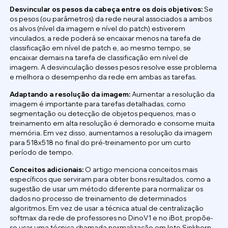
Desvincular os pesos da cabeça entre os dois objetivos:
Se
os pesos (ou parâmetros) da rede neural associados a ambos
os alvos (nível da imagem e nível do patch) estiverem
vinculados, a rede poderá se encaixar menos na tarefa de
classificação em nível de patch e, ao mesmo tempo, se
encaixar demais na tarefa de classificação em nível de
imagem. A desvinculação desses pesos resolve esse problema
e melhora o desempenho da rede em ambas as tarefas.
Adaptando a resolução da imagem:
Aumentar a resolução da
imagem é importante para tarefas detalhadas, como
segmentação ou detecção de objetos pequenos, mas o
treinamento em alta resolução é demorado e consome muita
memória. Em vez disso, aumentamos a resolução da imagem
para 518x518 no final do pré-treinamento por um curto
período de tempo.
Conceitos adicionais:
O artigo menciona conceitos mais
específicos que serviram para obter bons resultados, como a
sugestão de usar um método diferente para normalizar os
dados no processo de treinamento de determinados
algoritmos. Em vez de usar a técnica atual de centralização
softmax da rede de professores no DinoV1 e no iBot, propõe-
se usar uma técnica chamada normalização em lote Sinkhorn-